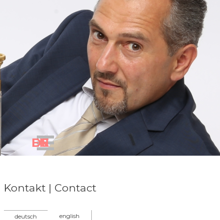
Direkt zum Seiteninhalt
Menü überspringen
DE
EN
Kontakt | Contact
english
deutsch